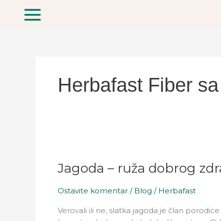
Pređi
na
sadržaj
Herbafast Fiber s
Jagoda
–
Jagoda – ruža dobrog zdra
ruža
dobrog
zdravlja!
Ostavite komentar
/
Blog
/
Herbafast
Verovali ili ne, slatka jagoda je član porodic