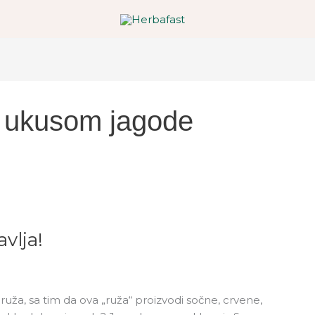
a ukusom jagode
vlja!
e ruža, sa tim da ova „ruža“ proizvodi sočne, crvene,