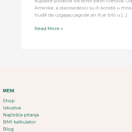
kupaste plodove od sitnih belih cvetova. 
Amerike, a starosedeoci su ih koristili u mno
trudili da uzgajaju jagode jer ih je bilo u […]
Read More »
MENI
Shop
Iskustva
Najčešća pitanja
BMI kalkulator
Blog