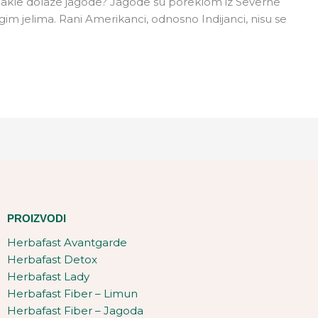
Odakle dolaze jagode? Jagode su poreklom iz Severne
gim jelima. Rani Amerikanci, odnosno Indijanci, nisu se
PROIZVODI
Herbafast Avantgarde
Herbafast Detox
Herbafast Lady
Herbafast Fiber – Limun
Herbafast Fiber – Jagoda