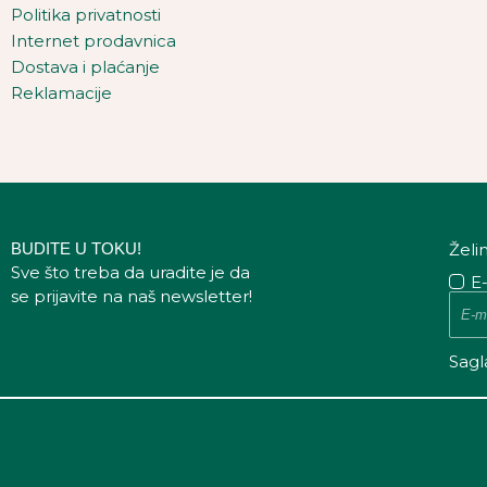
Politika privatnosti
Internet prodavnica
Dostava i plaćanje
Reklamacije
BUDITE U TOKU!
Želi
Sve što treba da uradite je da
E
se prijavite na naš newsletter!
Sagl