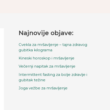
Najnovije objave:
Cvekla za mršavljenje – tajna zdravog
gubitka kilograma
Kineski horoskop i mršavljenje
Večernji napitak za mršavljenje
Intermittent fasting za bolje zdravlje i
gubitak težine
Joga vežbe za mršavljenje