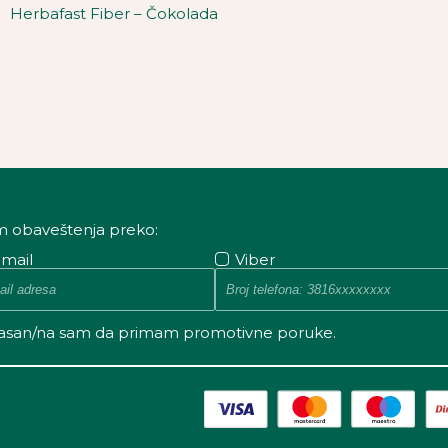
Herbafast Fiber – Čokolada
m obaveštenja preko:
-mail
Viber
asan/na sam da primam promotivne poruke.