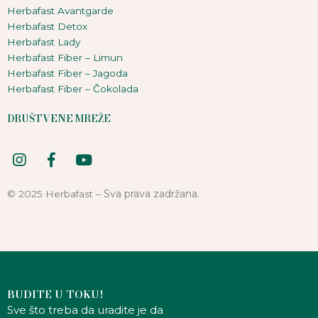
Herbafast Avantgarde
Herbafast Detox
Herbafast Lady
Herbafast Fiber – Limun
Herbafast Fiber – Jagoda
Herbafast Fiber – Čokolada
DRUŠTVENE MREŽE
I
F
Y
n
a
o
s
c
u
Sva prava zadržana.
© 2025 Herbafast –
t
e
t
a
b
u
g
o
b
r
o
e
a
k
m
-
f
BUDITE U TOKU!
Sve što treba da uradite je da