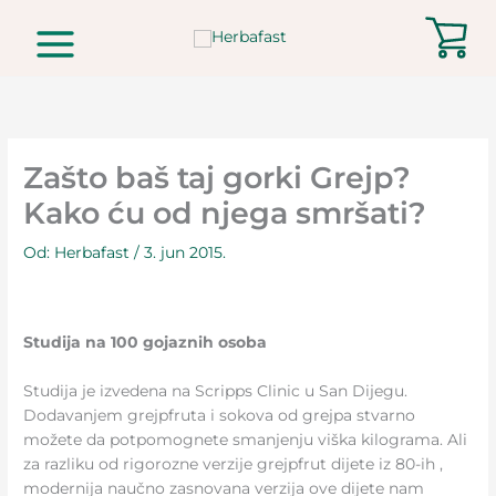
Pređi
na
sadržaj
Zašto baš taj gorki Grejp?
Kako ću od njega smršati?
Od:
Herbafast
/
3. jun 2015.
Studija na 100 gojaznih osoba
Studija je izvedena na Scripps Clinic u San Dijegu.
Dodavanjem grejpfruta i sokova od grejpa stvarno
možete da potpomognete smanjenju viška kilograma. Ali
za razliku od rigorozne verzije grejpfrut dijete iz 80-ih ,
modernija naučno zasnovana verzija ove dijete nam