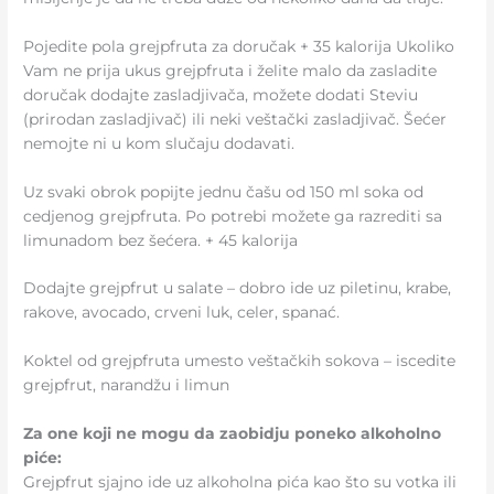
Pojedite pola grejpfruta za doručak + 35 kalorija Ukoliko
Vam ne prija ukus grejpfruta i želite malo da zasladite
doručak dodajte zasladjivača, možete dodati Steviu
(prirodan zasladjivač) ili neki veštački zasladjivač. Šećer
nemojte ni u kom slučaju dodavati.
Uz svaki obrok popijte jednu čašu od 150 ml soka od
cedjenog grejpfruta. Po potrebi možete ga razrediti sa
limunadom bez šećera. + 45 kalorija
Dodajte grejpfrut u salate – dobro ide uz piletinu, krabe,
rakove, avocado, crveni luk, celer, spanać.
Koktel od grejpfruta umesto veštačkih sokova – iscedite
grejpfrut, narandžu i limun
Za one koji ne mogu da zaobidju poneko alkoholno
piće:
Grejpfrut sjajno ide uz alkoholna pića kao što su votka ili