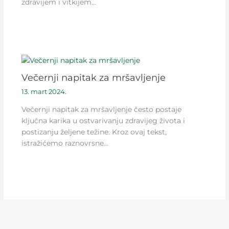
zdravijem i vitkijem…
Večernji napitak za mršavljenje
13. mart 2024.
Večernji napitak za mršavljenje često postaje
ključna karika u ostvarivanju zdravijeg života i
postizanju željene težine. Kroz ovaj tekst,
istražićemo raznovrsne…