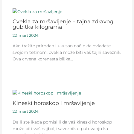
Cvekla za mršavljenje – tajna zdravog
gubitka kilograma
22. mart 2024.
Ako tražite prirodan i ukusan način da ovladate
svojom težinom, cvekla može biti vaš tajni saveznik.
Ova crvena korenasta biljka…
Kineski horoskop i mršavljenje
22. mart 2024.
Da li ste ikada pomislili da vaš kineski horoskop
može biti vaš najbolji saveznik u putovanju ka