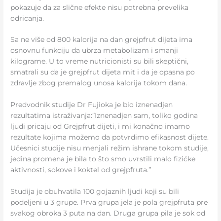
pokazuje da za slične efekte nisu potrebna prevelika
odricanja.
Sa ne više od 800 kalorija na dan grejpfrut dijeta ima
osnovnu funkciju da ubrza metabolizam i smanji
kilograme. U to vreme nutricionisti su bili skeptični,
smatrali su da je grejpfrut dijeta mit i da je opasna po
zdravlje zbog premalog unosa kalorija tokom dana.
Predvodnik studije Dr Fujioka je bio iznenadjen
rezultatima istraživanja:”Iznenadjen sam, toliko godina
ljudi pricaju od Grejpfrut dijeti, i mi konačno imamo
rezultate kojima možemo da potvrdimo efikasnost dijete.
Učesnici studije nisu menjali režim ishrane tokom studije,
jedina promena je bila to što smo uvrstili malo fizićke
aktivnosti, sokove i koktel od grejpfruta.”
Studija je obuhvatila 100 gojaznih ljudi koji su bili
podeljeni u 3 grupe. Prva grupa jela je pola grejpfruta pre
svakog obroka 3 puta na dan. Druga grupa pila je sok od