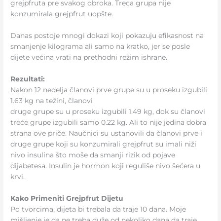
grejpfruta pre svakog obroka. Treca grupa nije
konzumirala grejpfrut uopšte.
Danas postoje mnogi dokazi koji pokazuju efikasnost na
smanjenje kilograma ali samo na kratko, jer se posle
dijete većina vrati na prethodni režim ishrane.
Rezultati:
Nakon 12 nedelja članovi prve grupe su u proseku izgubili
1.63 kg na težini, članovi
druge grupe su u proseku izgubili 1.49 kg, dok su članovi
treće grupe izgubili samo 0.22 kg. Ali to nije jedina dobra
strana ove priče. Naučnici su ustanovili da članovi prve i
druge grupe koji su konzumirali grejpfrut su imali niži
nivo insulina što moše da smanji rizik od pojave
dijabetesa. Insulin je hormon koji reguliše nivo šećera u
krvi.
Kako Primeniti Grejpfrut Dijetu
Po tvorcima, dijeta bi trebala da traje 10 dana. Moje
mišljenje je da ne treba duže od nekoliko dana da traje.