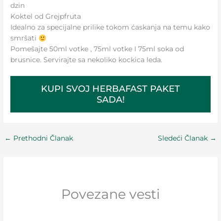
dzin
Koktel od Grejpfruta
Idealno za specijalne prilike tokom ćaskanja na temu kako
smršati
Pomešajte 50ml votke , 75ml votke I 75ml soka od
brusnice. Servirajte sa nekoliko kockica leda.
KUPI SVOJ HERBAFAST PAKET
SADA!
←
Prethodni Članak
Sledeći Članak
→
Povezane vesti