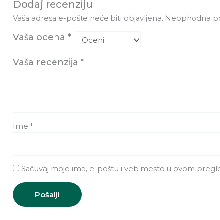
Dodaj recenziju
Vaša adresa e-pošte neće biti objavljena.
Neophodna po
Vaša ocena
*
Vaša recenzija
*
Ime
*
Sačuvaj moje ime, e-poštu i veb mesto u ovom pregl