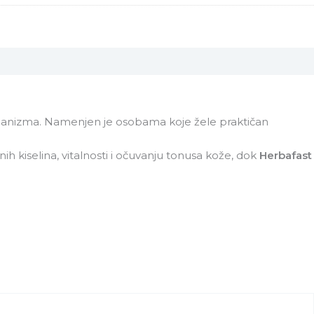
 organizma. Namenjen je osobama koje žele praktičan
 kiselina, vitalnosti i očuvanju tonusa kože, dok
Herbafast