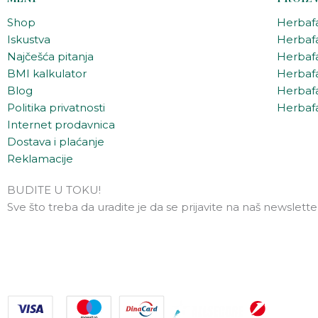
Shop
Herbaf
Iskustva
Herbaf
Najčešća pitanja
Herbafa
BMI kalkulator
Herbafa
Blog
Herbafa
Politika privatnosti
Herbafa
Internet prodavnica
Dostava i plaćanje
Reklamacije
BUDITE U TOKU!
Sve što treba da uradite je da se prijavite na naš newslette