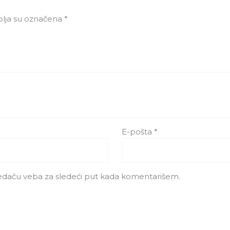
lja su označena
*
E-pošta
*
edaču veba za sledeći put kada komentarišem.