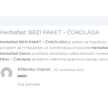
Opis
Recenzije (1)
Herbafast BRZI PAKET – ČOKOLADA
Herbafast BRZI PAKET – ČOKOLADA
je paket za regulaciju
program za mršavljenje uz kombinaciju proizvoda
Herbafas
Herbafast Detox
podržava eliminaciju viška tečnosti i toksi
Fiber – Čokolada
sa biljnim vlaknima doprinosi osećaju sitosti
Milenko Vranic
30. novembar 2025.
Ocenjeno sa
Sve pohvale
5
od 5