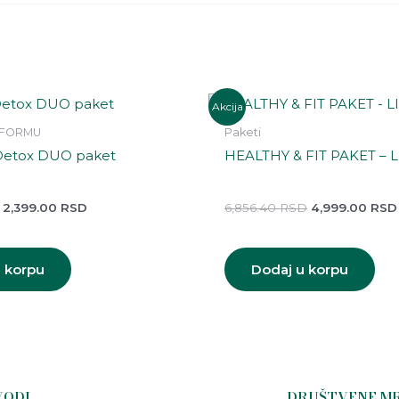
Originalna
Trenutna
Originalna
Akcija
cena
cena
cena
je
je:
je
 FORMU
Paketi
bila:
2,399.00 RSD.
bila:
Detox DUO paket
HEALTHY & FIT PAKET –
3,175.20 RSD.
6,856.40 RSD.
2,399.00
RSD
6,856.40
RSD
4,999.00
RSD
 korpu
Dodaj u korpu
VODI
DRUŠTVENE M