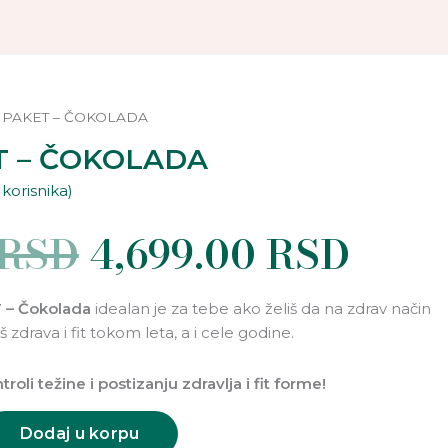
Originalna
Tren
cena
cena
je
je:
bila:
4,69
 PAKET – ČOKOLADA
5,557.60 RSD.
T – ČOKOLADA
korisnika)
RSD
4,699.00
RSD
 – Čokolada
idealan je za tebe ako želiš da na zdrav način
 zdrava i fit tokom leta, a i cele godine.
oli težine i postizanju zdravlja i fit forme!
Dodaj u korpu