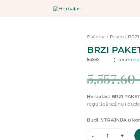
BRZI
PAKET
-
Početna
/
Paketi
/ BRZI
ČOKOLADA
BRZI PAKE
količina
(
1
recenzija 
Ocenjeno
1
5.00
od 5 na
5,557.60
osnovu
ocene kupca
Herbafast BRZI PAKET
regulišeš težinu i budeš
Budi ISTRAJNIJA u kontr
-
+