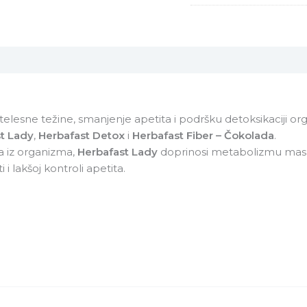
 telesne težine, smanjenje apetita i podršku detoksikaciji
t Lady
,
Herbafast Detox
i
Herbafast Fiber – Čokolada
.
na iz organizma,
Herbafast Lady
doprinosi metabolizmu masnih
 i lakšoj kontroli apetita.