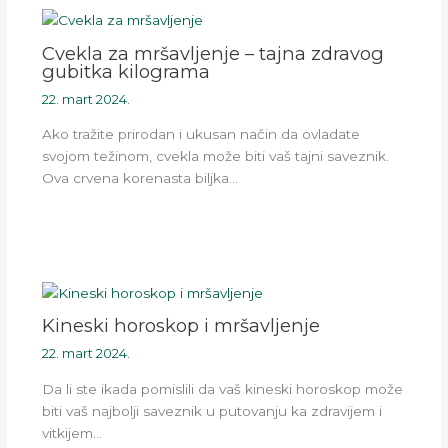
Cvekla za mršavljenje – tajna zdravog
gubitka kilograma
22. mart 2024.
Ako tražite prirodan i ukusan način da ovladate
svojom težinom, cvekla može biti vaš tajni saveznik.
Ova crvena korenasta biljka…
Kineski horoskop i mršavljenje
22. mart 2024.
Da li ste ikada pomislili da vaš kineski horoskop može
biti vaš najbolji saveznik u putovanju ka zdravijem i
vitkijem…