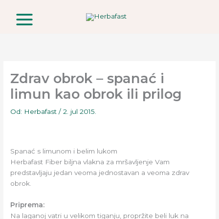
Pređi
na
sadržaj
Zdrav obrok – spanać i
limun kao obrok ili prilog
Od:
Herbafast
/
2. jul 2015.
Spanać s limunom i belim lukom
Herbafast Fiber biljna vlakna za mršavljenje Vam
predstavljaju jedan veoma jednostavan a veoma zdrav
obrok.
Priprema:
Na laganoj vatri u velikom tiganju, propržite beli luk na