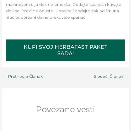
maslinovom ulju dok ne omekša. Dodajte spanać i kuvajte
dok se listovi ne opuste. Posolite i dodajte sok od limuna.
Budite oprezni da ne prekuvate spanać.
KUPI SVOJ HERBAFAST PAKET
SADA!
←
Prethodni Članak
Sledeći Članak
→
Povezane vesti