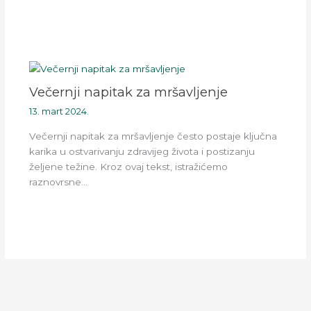
Večernji napitak za mršavljenje
13. mart 2024.
Večernji napitak za mršavljenje često postaje ključna
karika u ostvarivanju zdravijeg života i postizanju
željene težine. Kroz ovaj tekst, istražićemo
raznovrsne…