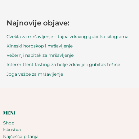
Najnovije objave:
Cvekla za mršavljenje – tajna zdravog gubitka kilograma
Kineski horoskop i mršavljenje
Večernji napitak za mršavljenje
Intermittent fasting za bolje zdravlje i gubitak težine
Joga vežbe za mršavljenje
MENI
Shop
Iskustva
Najčešća pitanja