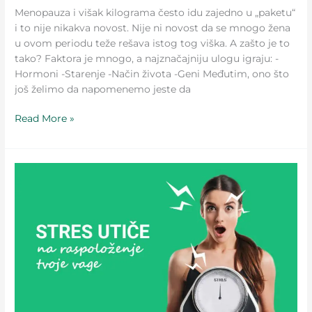
Menopauza i višak kilograma često idu zajedno u „paketu“
i to nije nikakva novost. Nije ni novost da se mnogo žena
u ovom periodu teže rešava istog tog viška. A zašto je to
tako? Faktora je mnogo, a najznačajniju ulogu igraju: -
Hormoni -Starenje -Način života -Geni Međutim, ono što
još želimo da napomenemo jeste da
Read More »
KAKO
SU
STRES
I
VIŠAK
KILOGRAMA
POVEZANI?