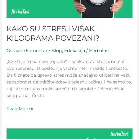
KAKO SU STRES I VIŠAK
KILOGRAMA POVEZANI?
Ostavite komentar
/
Blog
,
Edukacija
/
Herbafast
„Sve ti je to na nervnoj bazi“ – koliko puta ste samo čuli
ovu rečenicu. U poslednje vreme neki, možda i prečesto.
Da li znate da upravo stres može značajno uticati na vašu
sposobnost da održite zdravu telesnu težinu. I ne samo to,
taj isti stres vas može sprečiti da izgubite željeni višak
kilograma. Često
Read More »
MITOVI
O