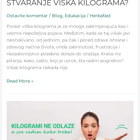
STVARANJE VIŠKA KILOGRAMA?
Ostavite komentar
/
Blog
,
Edukacija
/
Herbafast
Porast viška kilograma je za mnoge zabrinjavajuća kao i
veoma nepoželjna pojava. Međutim, kada se taj višak javi
neočekivano, od jednom, pa čak i pored zdrave ishrane i
zdravog načina života, onda zabrinutost, frustracija i
nezadovoljstvo posebno dolaze do izražaja. Kreće niz
pitanja, kako, zašto, koji je uzrok, šta radim pogrešno?
Višak kilograma nekada nije
Read More »
OVO
SU
HORMONI
KOJI
MOGU
DA