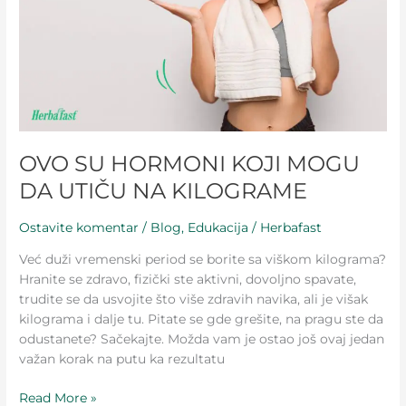
UTIČU
NA
KILOGRAME
OVO SU HORMONI KOJI MOGU
DA UTIČU NA KILOGRAME
Ostavite komentar
/
Blog
,
Edukacija
/
Herbafast
Već duži vremenski period se borite sa viškom kilograma?
Hranite se zdravo, fizički ste aktivni, dovoljno spavate,
trudite se da usvojite što više zdravih navika, ali je višak
kilograma i dalje tu. Pitate se gde grešite, na pragu ste da
odustanete? Sačekajte. Možda vam je ostao još ovaj jedan
važan korak na putu ka rezultatu
Read More »