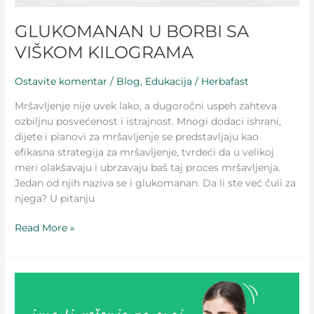
GLUKOMANAN U BORBI SA
VIŠKOM KILOGRAMA
Ostavite komentar
/
Blog
,
Edukacija
/
Herbafast
Mršavljenje nije uvek lako, a dugoročni uspeh zahteva
ozbiljnu posvećenost i istrajnost. Mnogi dodaci ishrani,
dijete i planovi za mršavljenje se predstavljaju kao
efikasna strategija za mršavljenje, tvrdeći da u velikoj
meri olakšavaju i ubrzavaju baš taj proces mršavljenja.
Jedan od njih naziva se i glukomanan. Da li ste već čuli za
njega? U pitanju
Read More »
MOŽDA
JE
ZADRŽAVANJE