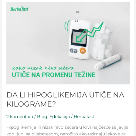
DA
LI
HIPOGLIKEMIJA
UTIČE
NA
KILOGRAME?
DA LI HIPOGLIKEMIJA UTIČE NA
KILOGRAME?
2 komentara
/
Blog
,
Edukacija
/
Herbafast
Hipoglikemija ili nizak nivo šećera u krvi najčešće se javlja
kod ljudi sa dijabetesom, naročito ako uzimaju lekove za