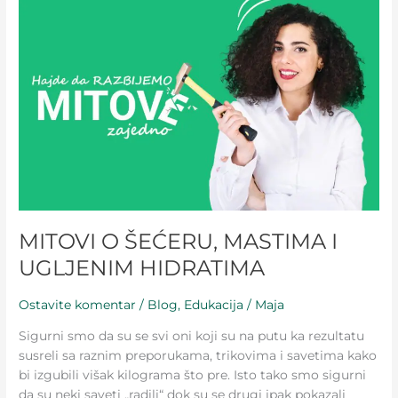
ŠEĆERU,
MASTIMA
I
UGLJENIM
HIDRATIMA
MITOVI O ŠEĆERU, MASTIMA I
UGLJENIM HIDRATIMA
Ostavite komentar
/
Blog
,
Edukacija
/
Maja
Sigurni smo da su se svi oni koji su na putu ka rezultatu
susreli sa raznim preporukama, trikovima i savetima kako
bi izgubili višak kilograma što pre. Isto tako smo sigurni
da su neki saveti „radili“ dok su se drugi ipak pokazali