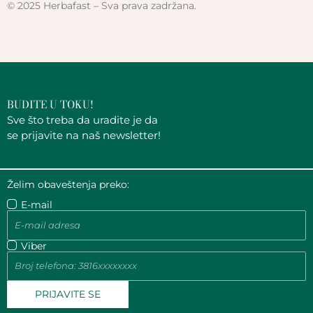
Sva prava zadržana.
© 2025 Herbafast –
t
e
t
a
b
u
g
o
b
r
o
e
a
k
m
-
f
BUDITE U TOKU!
Sve što treba da uradite je da
se prijavite na naš newsletter!
Želim obaveštenja preko:
E-mail
Viber
PRIJAVITE SE