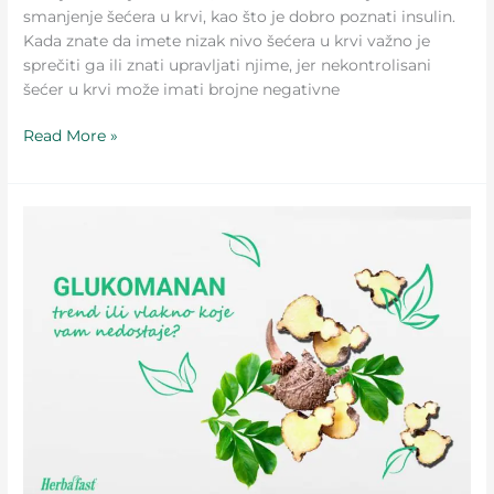
smanjenje šećera u krvi, kao što je dobro poznati insulin.
Kada znate da imete nizak nivo šećera u krvi važno je
sprečiti ga ili znati upravljati njime, jer nekontrolisani
šećer u krvi može imati brojne negativne
Read More »
GLUKOMANAN
U
BORBI
SA
VIŠKOM
KILOGRAMA