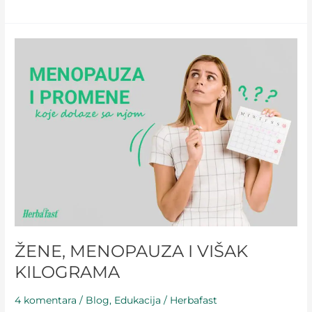
ŽENE,
MENOPAUZA
I
VIŠAK
KILOGRAMA
ŽENE, MENOPAUZA I VIŠAK
KILOGRAMA
4 komentara
/
Blog
,
Edukacija
/
Herbafast