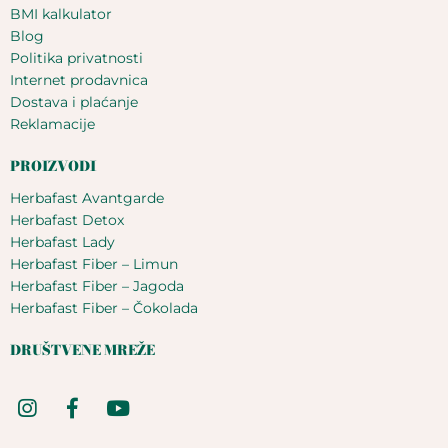
BMI kalkulator
Blog
Politika privatnosti
Internet prodavnica
Dostava i plaćanje
Reklamacije
PROIZVODI
Herbafast Avantgarde
Herbafast Detox
Herbafast Lady
Herbafast Fiber – Limun
Herbafast Fiber – Jagoda
Herbafast Fiber – Čokolada
DRUŠTVENE MREŽE
I
F
Y
n
a
o
s
c
u