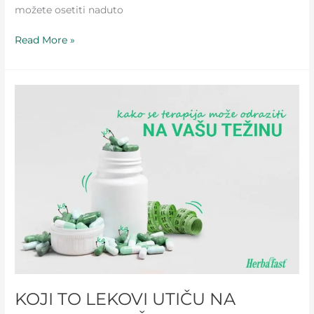
možete osetiti naduto
Read More »
KOJI
TO
LEKOVI
UTIČU
NA
STVARANJE
VIŠKA
KILOGRAMA?
KOJI TO LEKOVI UTIČU NA