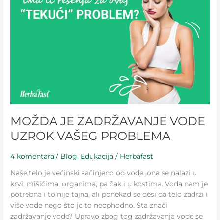
VODE
UZROK
VAŠEG
PROBLEMA
MOŽDA JE ZADRŽAVANJE VODE
UZROK VAŠEG PROBLEMA
4 komentara
/
Blog
,
Edukacija
/
Herbafast
Naše telo je većinski sačinjeno od vode, ona se nalazi u
krvi, mišićima, organima, pa čak i u kostima. Voda nam je
potrebna i to nije tajna, ali ponekad se desi da telo zadrži i
više vode nego što je to neophodno. Šta znači
zadržavanje vode? Upravo zbog tog zadržavanja vode se