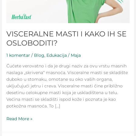
VISCERALNE MASTI I KAKO IH SE
OSLOBODITI?
1 komentar
/
Blog
,
Edukacija
/
Maja
Čućete verovatno i da je drugi naziv za ovu vrstu masnih
naslaga „skrivena“ masnoća. Visceralne masti se skladište
duboko u stomaku, omotane su oko vaših organa,
uključujući jetru i creva. Visceralne masti čine približno
desetinu celokupne masti koja je uskladištena u telu.
Većina masti se skladišti ispod kože i poznata je kao
potkožna masnoća. To […]
Read More »