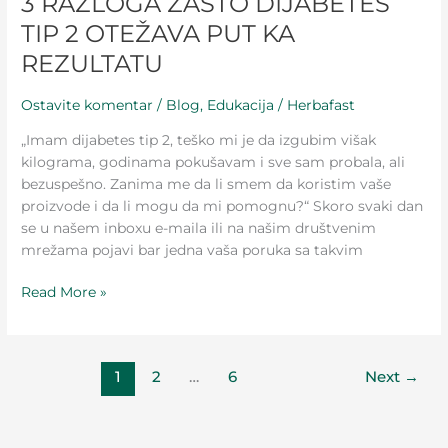
3 RAZLOGA ZAŠTO DIJABETES
TIP 2 OTEŽAVA PUT KA
REZULTATU
Ostavite komentar
/
Blog
,
Edukacija
/
Herbafast
„Imam dijabetes tip 2, teško mi je da izgubim višak
kilograma, godinama pokušavam i sve sam probala, ali
bezuspešno. Zanima me da li smem da koristim vaše
proizvode i da li mogu da mi pomognu?“ Skoro svaki dan
se u našem inboxu e-maila ili na našim društvenim
mrežama pojavi bar jedna vaša poruka sa takvim
Read More »
1
2
…
6
Next
→