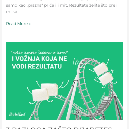
samo kao „prazna“ priča ili mit. Rezultate želite što pre i
mi se
Read More »
3
RAZLOGA
ZAŠTO
DIJABETES
TIP
2
OTEŽAVA
PUT
KA
REZULTATU